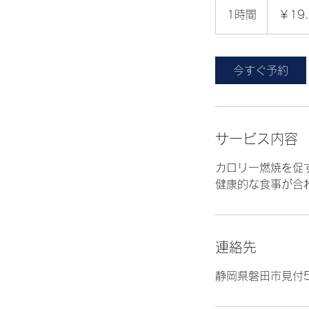
円
1時間
1
￥19.
時
今すぐ予約
サービス内容
カロリー燃焼を促
健康的な食事が合
連絡先
静岡県磐田市見付58